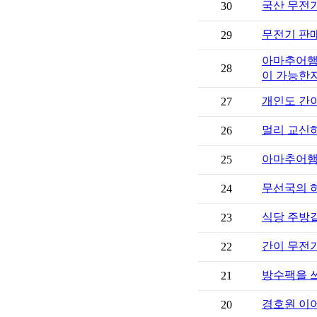
국산 무전
30
무전기 판
29
28
이 가능한
개인도 간
27
멀리 교신하
26
아마추어햄
25
무선국의 
24
식당 주방같
23
간이 무전기
22
방수팩을 
21
경호원 이
20