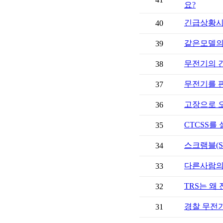
요?
긴급상황시
40
같은모델의
39
무전기의 
38
무전기를 
37
고장으로 오
36
CTCSS를
35
스크램블(Sc
34
다른사람의
33
TRS는 왜
32
경찰 무전
31