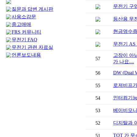
무전기 구
질문과 답변 게시판
사용소감문
등산용 무
중고매매
현금영수증
FRS 커뮤니티
무전기 FAQ
무전기 AS
무전기 관련 자료실
언론보도내용
57
가 나요....
DW (Dua
56
로져비프가
55
인터컴기능
54
베이비모니
53
디지탈과 
52
TOT 가 
51