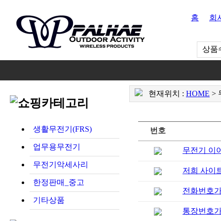
홈
회
상품수
현재위치 :
HOME
> 
생활무전기(FRS)
번호
업무용무전기
무전기 이
무전기악세사리
저희 사이트
한정판매_중고
전화번호가 0
기타상품
통장번호가 0