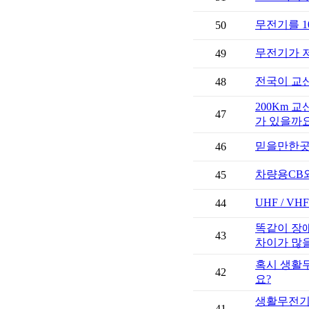
무전기를 1
50
무전기가 저
49
전국이 교신
48
47
가 있을까요
믿을만한곳
46
차량용CB와
45
UHF / V
44
43
차이가 많
42
요?
41