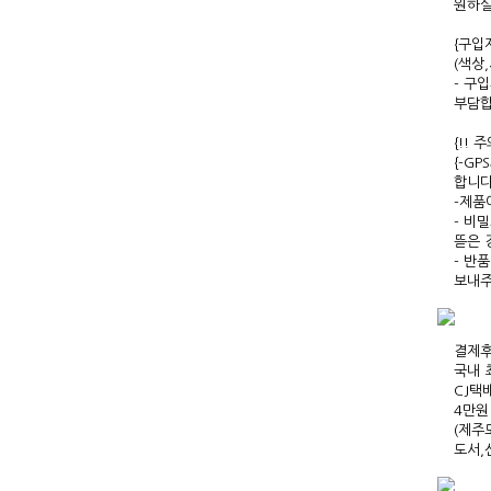
원하실
{구입
(색상
- 구
부담합
{!! 
{-G
합니다
-제품
- 비
뜯은 
- 반
보내주
결제후
국내 
CJ택
4만원
(제주
도서,