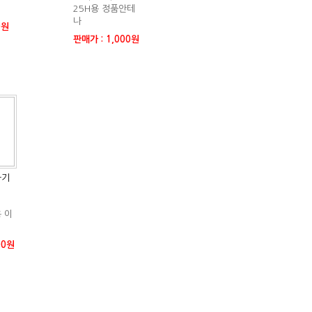
25H용 정품안테
나
0원
판매가 : 1,000원
하기
 이
00원