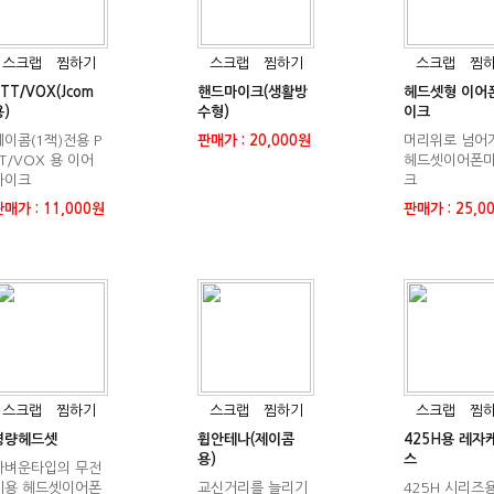
스크랩
찜하기
스크랩
찜하기
스크랩
찜
TT/VOX(Jcom
핸드마이크(생활방
헤드셋형 이어
)
수형)
이크
제이콤(1잭)전용 P
판매가 : 20,000원
머리위로 넘어
T/VOX 용 이어
헤드셋이어폰
마이크
크
매가 : 11,000원
판매가 : 25,0
스크랩
찜하기
스크랩
찜하기
스크랩
찜
경량헤드셋
휩안테나(제이콤
425H용 레자
용)
스
가벼운타입의 무전
기용 헤드셋이어폰
교신거리를 늘리기
425H 시리즈