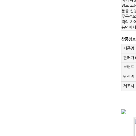
하기 때문
정도 교신
등을 신
무목적으
격의 차이
능면에서
상품정보
제품명
판매가
브랜드
원산지
제조사