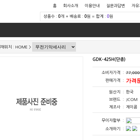
홈
회사소개
이용안내
질문과답변
자유
상품수 :
0
개 + 배송료 :
0
원 = 합계 :
0
원
재위치 :
HOME
>
GDK-425H(단종)
소비자가격 :
77,00
가격
판매가격 :
원산지 :
한국
브랜드 :
JCOM
제조사 :
제이콤
무이자할부 :
소개하기 :