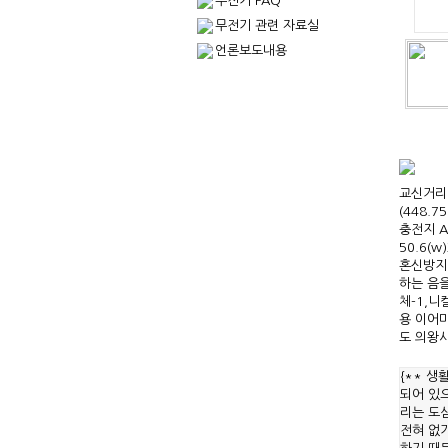
무전기 FAQ
무전기 관련 자료실
언론보도내용
교신거리 
(448.7
충전지 A
50.6(w
혼신방지기
하는 음
체-1,니
용 이어마
도 의왕시
{** 생
되어 있
리는 도심
전혀 없기