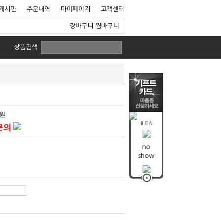
게시판
주문내역
마이페이지
고객센터
장바구니
찜바구니
상품검색
0원
0
EA
문의
no
show