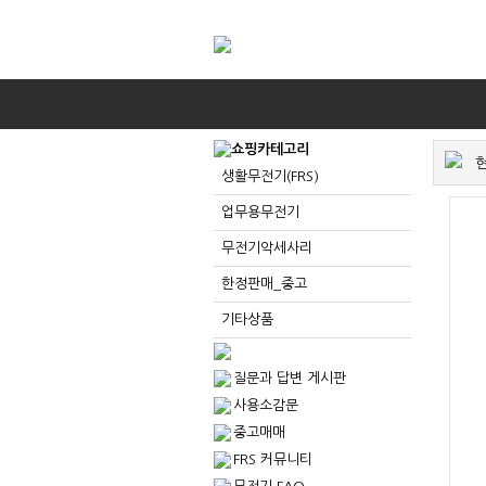
현
생활무전기(FRS)
업무용무전기
무전기악세사리
한정판매_중고
기타상품
질문과 답변 게시판
사용소감문
중고매매
FRS 커뮤니티