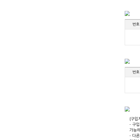
번호
번호
{구입
- 구
가능하
- 다