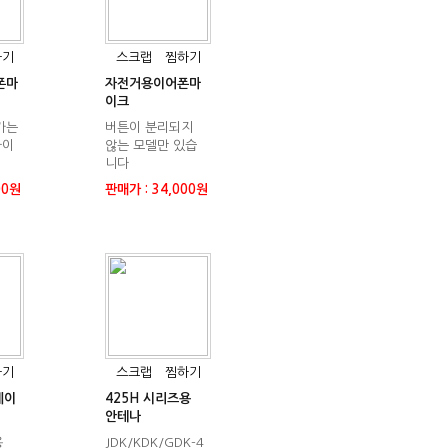
하기
스크랩
찜하기
폰마
자전거용이어폰마
이크
가는
버튼이 분리되지
마이
않는 모델만 있습
니다
00원
판매가 : 34,000원
하기
스크랩
찜하기
케이
425H 시리즈용
안테나
용
JDK/KDK/GDK-4