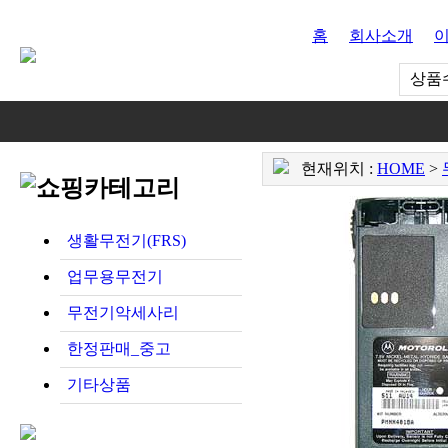
홈
회사소개
상품수
현재위치 :
HOME
>
생활무전기(FRS)
업무용무전기
무전기악세사리
한정판매_중고
기타상품