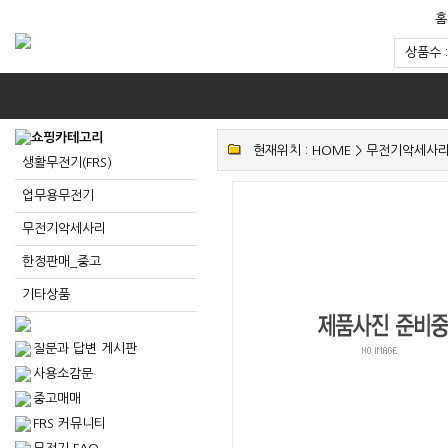
홈
상품수 
현재위치 :
HOME
>
무전기악세사
생활무전기(FRS)
업무용무전기
무전기악세사리
한정판매_중고
기타상품
질문과 답변 게시판
사용소감문
중고매매
FRS 커뮤니티