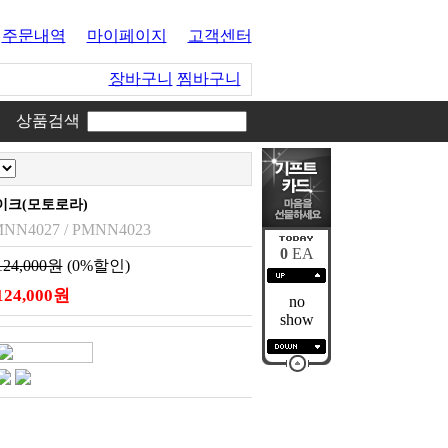
주문내역
마이페이지
고객센터
장바구니
찜바구니
상품검색
이크(모토로라)
MNN4027 / PMNN4023
0
EA
124,000원
(0%할인)
124,000원
no
show