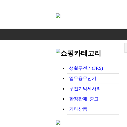
생활무전기(FRS)
업무용무전기
무전기악세사리
한정판매_중고
기타상품