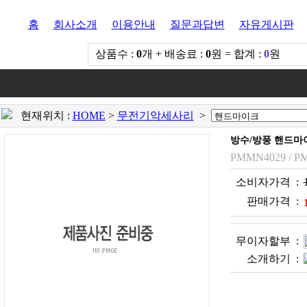
홈
회사소개
이용안내
질문과답변
자유게시판
상품수 :
0
개 + 배송료 :
0
원 = 합계 :
0
원
현재위치 :
HOME
>
무전기악세사리
>
방수/방풍 핸드마
PMMN4029 / P
소비자가격 :
판매가격 :
무이자할부 :
소개하기 :