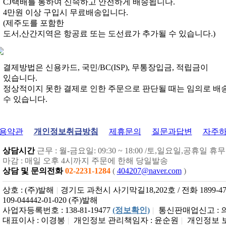
CJ택배를 통하여 신속하고 안전하게 배송됩니다.
4만원 이상 구입시 무료배송입니다.
(제주도를 포함한
도서,산간지역은 항공료 또는 도선료가 추가될 수 있습니다.)
결제방법은 신용카드, 국민/BC(ISP), 무통장입금, 적립금이
있습니다.
정상적이지 못한 결제로 인한 주문으로 판단될 때는 임의로 배
수 있습니다.
용약관
개인정보취급방침
제휴문의
질문과답변
자주
상담시간
근무 : 월-금요일: 09:30 ~ 18:00 /토,일요일,공휴일 휴무 
마감 : 매일 오후 4시까지 주문에 한해 당일발송
상담 및 문의전화
02-2231-1284
(
404207@naver.com
)
상호 : (주)발해
|
경기도 과천시 사기막길18,202호 / 전화 1899-4787
109-044442-01-020 (주)발해
사업자등록번호 : 138-81-19477
(정보확인)
|
통신판매업신고 : 의
대표이사 : 이경봉
|
개인정보 관리책임자 : 윤순원
|
개인정보 보