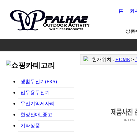
홈
회
상품수
현재위치 :
HOME
>
생활무전기(FRS)
업무용무전기
무전기악세사리
한정판매_중고
기타상품