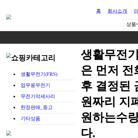
홈
회사소개
상품수
생활무전기
은 먼저 전
생활무전기(FRS)
후 결정된 금
업무용무전기
무전기악세사리
원짜리 지폐
한정판매_중고
원하는수량
기타상품
다.