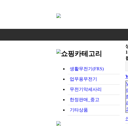
생활무전기(FRS)
업무용무전기
무전기악세사리
한정판매_중고
기타상품