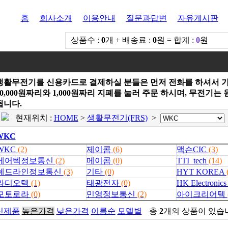
홈
회사소개
이용안내
질문과답변
자유게시판
상품수 :
0
개 + 배송료 :
0
원 = 합계 :
0
원
생활무전기를 신용카드로 결제하실 분들은 먼저 전화를 하셔서 가
10,000원짜리와 1,000원짜리 지폐를 눌러 주문 하시며, 무전
됩니다.
현재위치 :
HOME
>
생활무전기(FRS)
>
WKC
WKC
(2)
제이콤
(6)
맥슨CIC
(3)
에어텍정보통신
(2)
메이콤
(0)
TTI_tech
(14)
헤드라인정보통신
(3)
기타
(0)
HYT KOREA
라디오텍
(1)
태광전자
(0)
HK Electronic
모토로라
(0)
민영정보통신
(2)
아이크리어텍
신제품
높은가격
낮은가격
이름순
모델별
총
2
개의 상품이 있습