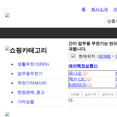
홈
회사소개
상품수
과됩니다.
현재위치 :
HOME
>
생활무전기(FRS)
에어텍정보통신
유니모
(7)
업무용무전기
맥슨 CIC
(3)
무전기악세사리
KIRISUN
(1)
한정판매_중고
신제품
높은가격
낮은가격
다.
기타상품