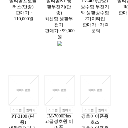
멀티콤프로플
멀티콤K1 생
PZ-400(단종)
멀티
러스(단종)
활무전기(단
방수형 무전기
I
판매가 :
종)
와 생활방수형
판매
110,000원
최신형 생활무
2가지타입
전기
판매가 : 가격
판매가 : 99,000
문의
원
스크랩
찜하기
스크랩
찜하기
스크랩
찜하기
JM-7000Plus
PT-3100 (단
경호이어폰용
고급경호원 이
종)
호스
어폰