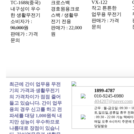
VX-122
TC-1688(중국)
크로스백
작고 튼튼한
내구성이 우수
경호원용크로
업무용 무전기
한 생활무전기
스백 / 생활무
판매가 : 가격
소비자가 :
전기 전용
문의
90,000원
판매가 : 22,000
판매가 : 가격
원
문의
최근에 간이 업무용 무전
기의 가격과 생활무전기
1899-4787
010-9245-6980
의 가격차이가 점점 줄어
404207@naver.com
들고 있습니다. 간이 업무
근무 : 월-금요일: 09:30 ~ 18
용의 경우 신고를 하고 전
토,일요일,공휴일 휴무 전
파세를 대당 1,000원씩 내
: 09:30 - 22:00 가능 택배마
지만 성능이 우수하므로
매일 오후 4시까지 주문에 
당일발송
나름대로 장점이 있습니