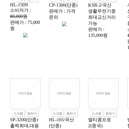
HL-150N
CP-1300(단종)
KSR-2/국산
소비자가 :
판매가 : 가격
생활무전기중
80,000원
문의
최대교신거리
판매가 : 75,000
가능
원
판매가 :
135,000원
스크랩
찜하기
스크랩
찜하기
스크랩
찜하기
SP-3200(단종)
HL-165/국산
멀티콤프로
출력최대,대용
(단종)
2(중국)