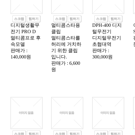
스크랩
찜하기
스크랩
찜하기
스크랩
찜하기
디지털생활무
멀티콤스타용
DPH-400 디지
전기 PRO D
클립
털무전기
멀티콤프로 후
멀티콤스타를
디지털무전기
속모델
허리에 거치하
초협대역
판매가 :
기 위한 클립
판매가 :
140,000원
입니다.
300,000원
판매가 : 6,600
원
스크랩
찜하기
스크랩
찜하기
스크랩
찜하기