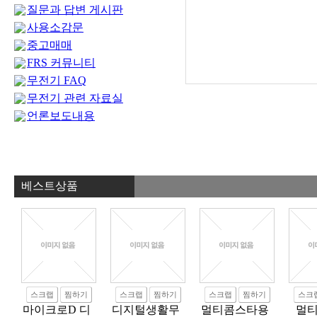
질문과 답변 게시판
사용소감문
중고매매
FRS 커뮤니티
무전기 FAQ
무전기 관련 자료실
언론보도내용
베스트상품
스크랩
찜하기
스크랩
찜하기
스크랩
찜하기
스크
마이크로D 디
디지털생활무
멀티콤스타용
멀