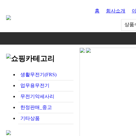
홈
회사소개
상품수
생활무전기(FRS)
업무용무전기
무전기악세사리
한정판매_중고
기타상품